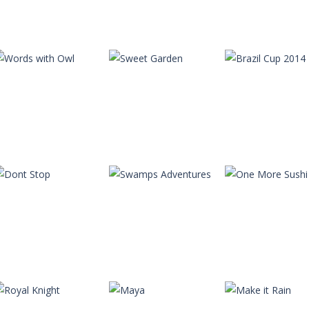
Autres
Autres
Autres
Zoo Buffet
Magic Bunnies
Diving Kitties
Autres
Autres
Autres
Words with Owl
Sweet Garden
Brazil Cup 2014
Autres