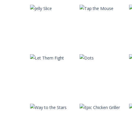
Autres
Autres
Cat’s Hunger
The Tower
Autres
Autres
Jelly Slice
Tap the Mouse
Autres
Autres
Let Them Fight
Dots