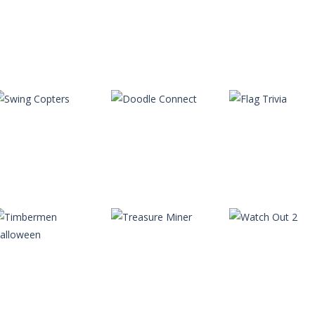
Swamps
Autres
Autres
Dont Stop
Adventures
One More Sushi
Autres
Autres
Autres
Royal Knight
Maya
Make it Rain
Autres
Autres
Autres
Swing Copters
Doodle Connect
Flag Trivia