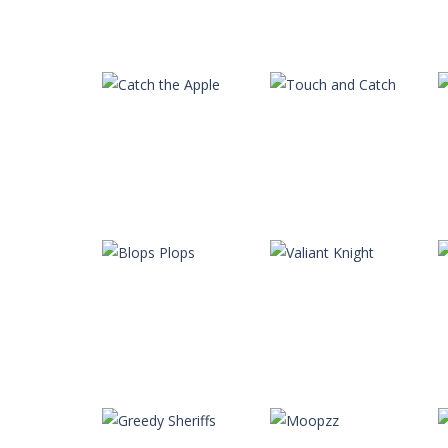
Autres
Epic Chicken
Autres
Way to the Stars
Griller
Autres
Autres
Catch the Apple
Touch and Catch