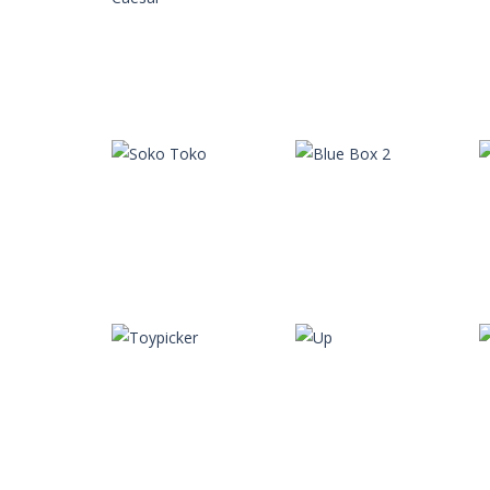
Autres
Physic Puzzle –
Autres
Hide Caesar
Puzzletag
Autres
Autres
Soko Toko
Blue Box 2