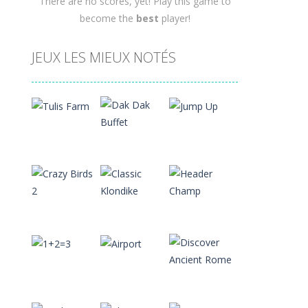
There are no scores, yet! Play this game to
become the
best
player!
JEUX LES MIEUX NOTÉS
Play
Play
Play
Play
Play
Play