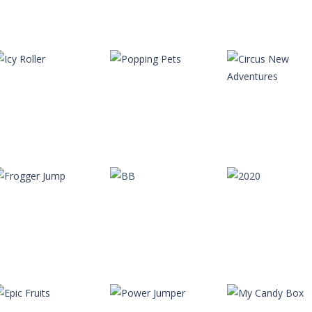
Autres
Autres
Autres
RGB Trucker
Aqua Thief
Circle Pond
Autres
Circus New
Autres
Autres
Icy Roller
Popping Pets
Adventures