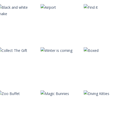
Autres
Autres
Autres
Alien Bio Lab
Candy Craze
Space Time
Autres
Black and white
Autres
Autres
snake
Airport
Find it
Autres
Autres
Autres
Collect The Gift
Winter is coming
Boxed