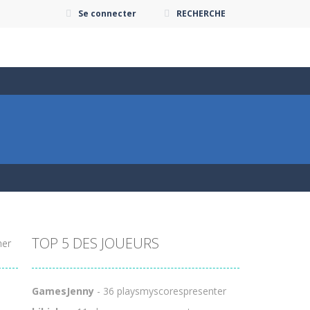
Se connecter
RECHERCHE
TOP 5 DES JOUEURS
her
GamesJenny
- 36 playsmyscorespresenter