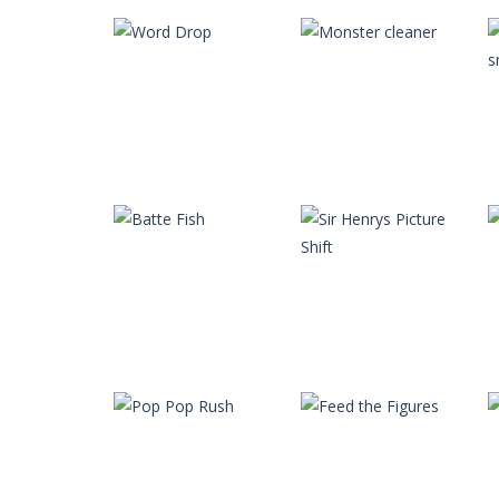
Autres
Autres
Toypicker
Up
Autres
Autres
Word Drop
Monster cleaner
Autres
Sir Henrys Picture
Autres
Batte Fish
Shift