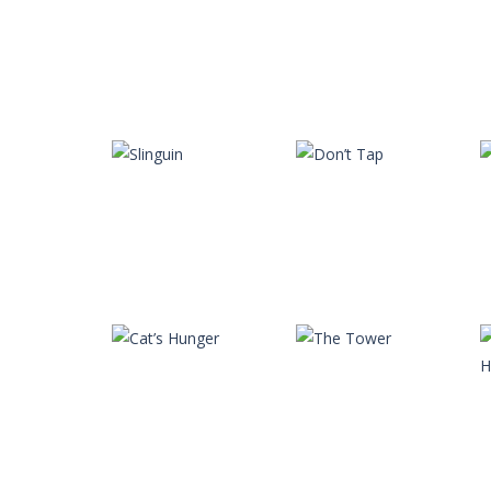
Autres
Autres
Airport Empire
Candy Land
Autres
Autres
Brainie
Space Flight
Autres
Autres
Slinguin
Don’t Tap