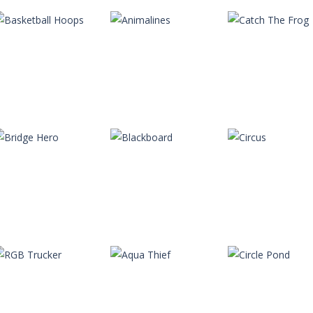
Autres
Timbermen
Autres
Autres
Halloween
Treasure Miner
Watch Out 2
Autres
Autres
Autres
Basketball Hoops
Animalines
Catch The Frog
Autres
Autres
Autres
Bridge Hero
Blackboard
Circus