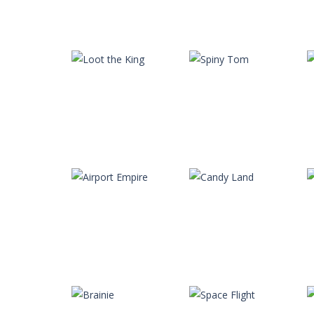
Autres
Autres
Pop Pop Rush
Feed the Figures
Autres
Autres
Loot the King
Spiny Tom