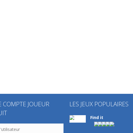
Autres
Autres
Autres
Frogger Jump
BB
2020
Autres
Autres
Autres
Epic Fruits
Power Jumper
My Candy Box
E COMPTE JOUEUR
LES JEUX POPULAIRES
UIT
Find it