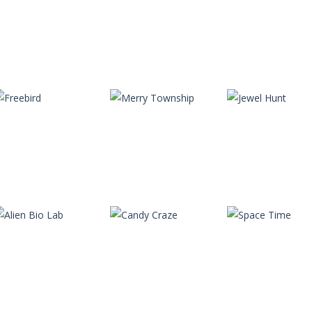
Autres
Autres
Autres
Get Those Sheep
Berry Bug
Train Tycoon
Autres
Autres
Autres
Freebird
Merry Township
Jewel Hunt